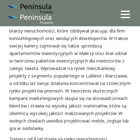
Mikołaj Młochowski
Mikołaj posiada ponad 15 letnie szerokie doświadczenie w
branży nieruchomości, które zdobywał pracując dla firm
konsultingowych oraz wiodących deweloperów. W trakcie
swojej kariery zajmował się także sprzedażą
apartamentów inwestycyjnych w Malezji oraz brał udział
w tworzeniu pakietów inwestycyjnych dla inwestorów z
całego świata. Wprowadzał na rynek mieszkaniowy
projekty z segmentu popularnego w Lublinie i Warszawie,
a od kilku lat swoje działania koncentrował na stołecznym
rynku projektów premium. W tworzeniu skutecznych
kampanii marketingowych skupia się na doświadczeniach
klientów i stawia na wysoką jakość materiałów, które są
obietnicą wysokiej jakości realizowanych projektów. W
wolnych chwilach uwielbia projektować meble, żegluje lub
gra w siatkówkę.
Tomasz od 8 lat działa na rynku nieruchomości