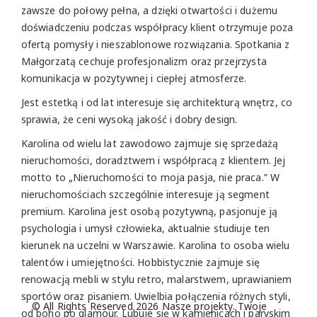
zawsze do połowy pełna, a dzięki otwartości i dużemu
doświadczeniu podczas współpracy klient otrzymuje poza
ofertą pomysły i nieszablonowe rozwiązania. Spotkania z
Małgorzatą cechuje profesjonalizm oraz przejrzysta
komunikacja w pozytywnej i ciepłej atmosferze.
Jest estetką i od lat interesuje się architekturą wnętrz, co
sprawia, że ceni wysoką jakość i dobry design.
Karolina od wielu lat zawodowo zajmuje się sprzedażą
nieruchomości, doradztwem i współpracą z klientem. Jej
motto to „Nieruchomości to moja pasja, nie praca.” W
nieruchomościach szczególnie interesuje ją segment
premium. Karolina jest osobą pozytywną, pasjonuje ją
psychologia i umysł człowieka, aktualnie studiuje ten
kierunek na uczelni w Warszawie. Karolina to osoba wielu
talentów i umiejętności. Hobbistycznie zajmuje się
renowacją mebli w stylu retro, malarstwem, uprawianiem
sportów oraz pisaniem. Uwielbia połączenia różnych styli,
© All Rights Reserved 2026 Nasze projekty. Twoje
od boho po glamour. Lubuje się w kamienicach i paryskim