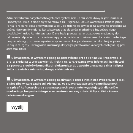
Administratorem danych osobowych podanych w formularzu kontaktowym jest Peninsula
Property sp. z o.o. z siedzibą w Warszawie (ul. Piękna 68, 00-672 Warszawa). Podane przez
Panią/Pana dane będą przetwarzane w celu udzielenia odpowiedzi na zapytanie przesłane za
pośrednictwem formularza kontaktowego oraz do celów marketingu bezpośredniego
produktów i usług Administratora. Dane będą przetwarzane przez okres niezbędny do
udzielenia odpowiedzi na przesłane zapytanie, zaś dane przetwarzane dla celów marketingu
bezpośredniego, do czasu wyrażenia sprzeciwu wobec przetwarzania lub cofnięcia przez
Panią/Pana zgody. Szczegółowe informacje dotyczące przetwarzania danych dostępne są pod
adresem
TUTAJ
.
Oświadczam, iż wyrażam zgodę na przesyłanie przez Peninsula Propertysp. z
o.o. z siedzibą w Warszawie (ul. Piękna 68, 00-672 Warszawa) informacji handlowej
za pomocą środków komunikacji elektronicznej, zgodnie z ustawą z dnia 18 lipca
2002 r. o świadczeniu usług drogą elektroniczną.
Oświadczam, iż wyrażam zgodę na używanie przez Peninsula Propertysp. z o.o.
z siedzibą w Warszawie (ul. Piękna 68, 00-672 Warszawa) telekomunikacyjnych
urządzeń końcowych oraz automatycznych systemów wywołujących dla celów
marketingu bezpośredniego w rozumieniu ustawy z dnia 16 lipca 2004 r. Prawo
telekomunikacyjne.