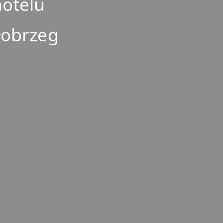
hotelu
łobrzeg