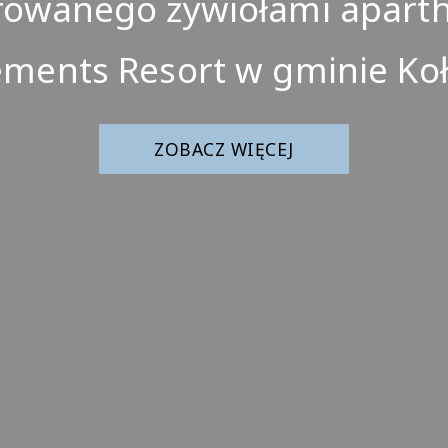
rowanego żywiołami apart
ements Resort w gminie Ko
ZOBACZ WIĘCEJ