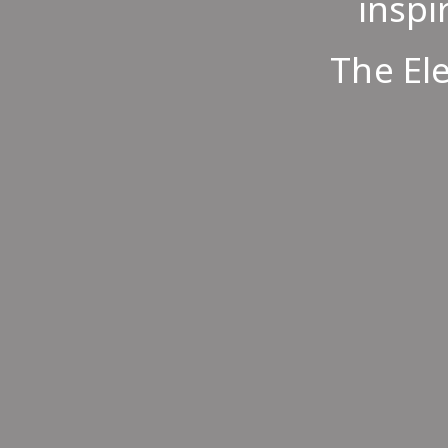
inspi
The El