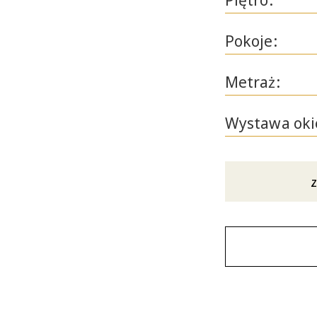
Piętro:
Pokoje:
Metraż:
Wystawa oki
z