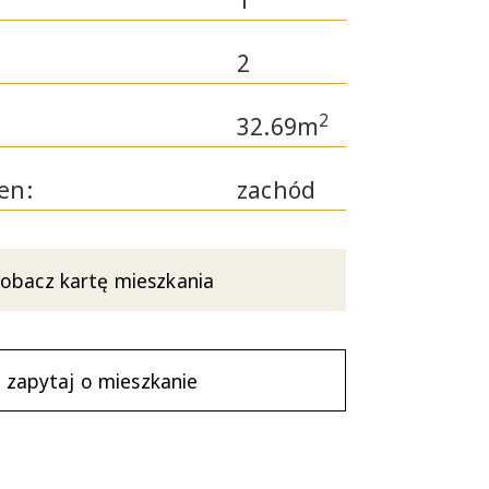
1
2
2
32.69m
en:
zachód
obacz kartę mieszkania
zapytaj o mieszkanie