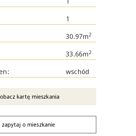
1
1
2
30.97m
2
33.66m
en:
wschód
obacz kartę mieszkania
zapytaj o mieszkanie