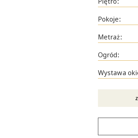
Piętro:
Pokoje:
Metraż:
Ogród:
Wystawa oki
z