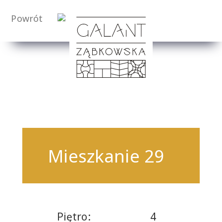
Powrót
Mieszkanie 29
Piętro:
4